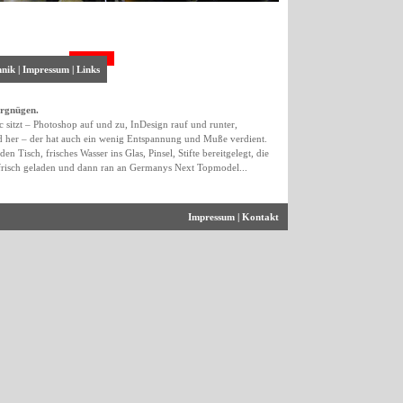
hnik
|
Impressum
|
Links
ergnügen.
sitzt – Photoshop auf und zu, InDesign rauf und runter,
nd her – der hat auch ein wenig Entspannung und Muße verdient.
n Tisch, frisches Wasser ins Glas, Pinsel, Stifte bereitgelegt, die
risch geladen und dann ran an Germanys Next Topmodel...
Impressum
|
Kontakt