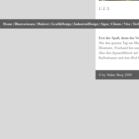
1
|
2
|
3
Home
|
Illustrationen
|
Malerei
|
GrafikDesign
|
IndustrialDesign
|
Signs
|
Clients
|
Vita
|
Tec
Erst der Spaß, dann das V
Wer den ganzen Tag am Mac 
Illustrator, Freehand hin u
Also den Aquarellblock auf de
Kaffeekanne und den iPod f
© by Walter Berg 2009