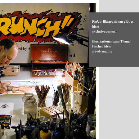
PinUp-Illustrationen gibt es
hier:
exclusiveposters
Illustrationen zum Thema
Fischen hier:
art-of-angling